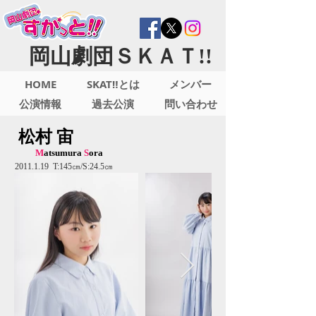
岡山劇団ＳＫＡＴ!!
HOME
SKAT‼とは
メンバー
公演情報
過去公演
問い合わせ
松村 宙
M
atsumura
S
ora
2011.1.19
T:145㎝/S:24.5㎝