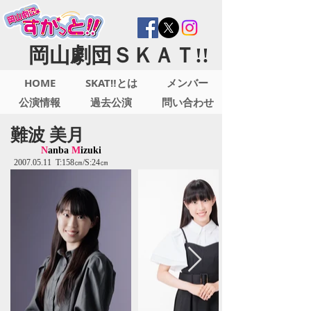
岡山劇団ＳＫＡＴ!!
HOME
SKAT‼とは
メンバー
公演情報
過去公演
問い合わせ
難波 美月
N
anba
M
izuki
2007.05.11
T:158㎝/S:24㎝