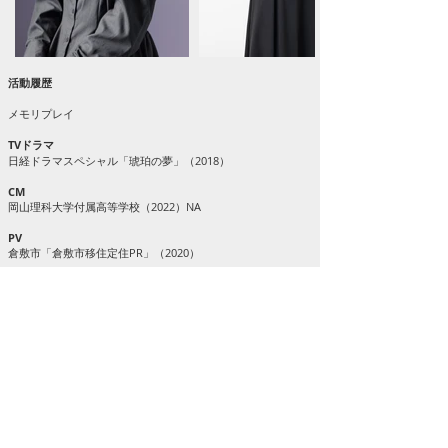
活動履歴
​メモリプレイ
TVドラマ
日経ドラマスペシャル「琥珀の夢」（2018）
CM
岡山理科大学付属高等学校（2022）​NA
PV
倉敷市「倉敷市移住定住PR」（2020）
​舞台
第1回 岡山子ども未来ミュージカル「さよなら、ハロルド！-
花咲ける海原-」（2018）
第2回 岡山子ども未来ミュージカル「さよなら、ハロル
ド！」（2019）
第四回公演「Breath of Crimson～紅の吐息～」子供役
（2019）
第五回公演「金の歯車」（2020）
第4回 岡山子ども未来ミュージカル「ハロルド！」（2022）
岡山劇団SKAT‼一般参加型公演「王の雫」（2022）
ActionMusical
「SweetDreams～復讐の監獄～」（2024）