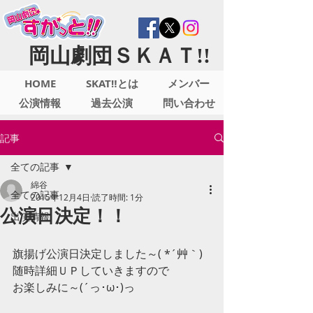
岡山劇団ＳＫＡＴ!!
HOME
SKAT‼とは
メンバー
公演情報
過去公演
問い合わせ
記事
全ての記事
綿谷
全ての記事
2015年12月4日
読了時間: 1分
公演日決定！！
出演情報
旗揚げ公演日決定しました～( *´艸｀) 
随時詳細ＵＰしていきますので 
お楽しみに～(´っ･ω･)っ 