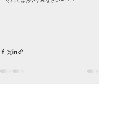
それではおやすみなさい～＾＾ 
最新記事
すべて表示