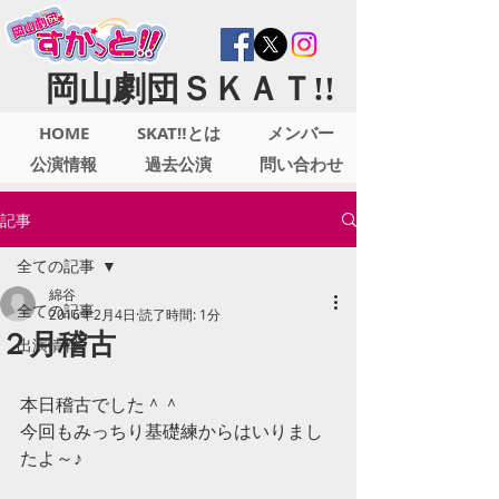
岡山劇団ＳＫＡＴ!!
HOME
SKAT‼とは
メンバー
公演情報
過去公演
問い合わせ
記事
全ての記事
綿谷
全ての記事
2016年2月4日
読了時間: 1分
２月稽古
出演情報
本日稽古でした＾＾ 
今回もみっちり基礎練からはいりまし
たよ～♪ 