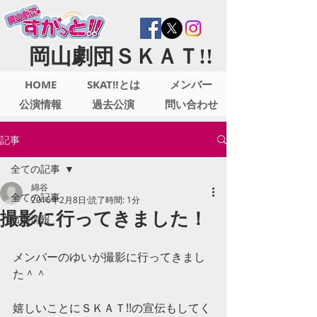
岡山劇団ＳＫＡＴ!!
HOME
SKAT‼とは
メンバー
公演情報
過去公演
問い合わせ
記事
全ての記事
綿谷
全ての記事
2016年2月8日
読了時間: 1分
撮影に行ってきました！
出演情報
メンバーのゆいが撮影に行ってきまし
た＾＾ 
嬉しいことにＳＫＡＴ!!の宣伝もしてく