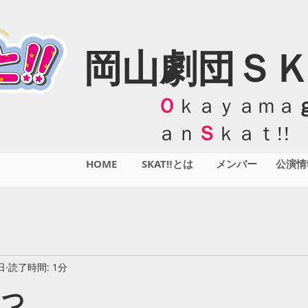
岡山劇団ＳＫ
Ｏ
ｋａｙａｍａ
ａｎ
Ｓ
ｋａｔ!!
HOME
SKAT‼とは
メンバー
公演情
日
読了時間: 1分
っ