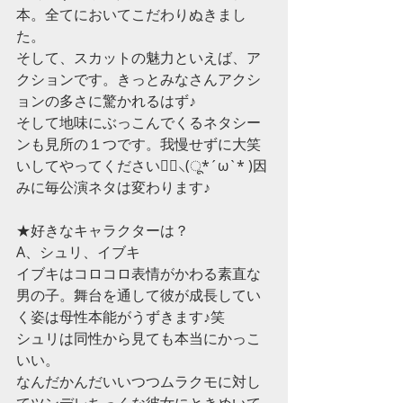
本。全てにおいてこだわりぬきまし
た。
そして、スカットの魅力といえば、ア
クションです。きっとみなさんアクシ
ョンの多さに驚かれるはず♪
そして地味にぶっこんでくるネタシー
ンも見所の１つです。我慢せずに大笑
いしてやってください⊚⃝⸜(ू*´ω`* )因
みに毎公演ネタは変わります♪
★好きなキャラクターは？
A、シュリ、イブキ
イブキはコロコロ表情がかわる素直な
男の子。舞台を通して彼が成長してい
く姿は母性本能がうずきます♪笑
シュリは同性から見ても本当にかっこ
いい。
なんだかんだいいつつムラクモに対し
てツンデレちっくな彼女にときめいて