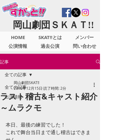
岡山劇団ＳＫＡＴ!!
HOME
SKAT‼とは
メンバー
公演情報
過去公演
問い合わせ
記事
全ての記事
岡山劇団SKAT‼︎
全ての記事
2016年12月15日
読了時間: 2分
ラスト稽古&キャスト紹介
出演情報
～ムラクモ
本日、最後の練習でした！
これで舞台当日まで通し稽古はできま
せん。