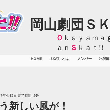
岡山劇団ＳＫ
Ｏ
ｋａｙａｍａ
ａｎ
Ｓ
ｋａｔ!!
HOME
SKAT‼とは
メンバー
公演情
17年4月5日
読了時間: 2分
う新しい風が！