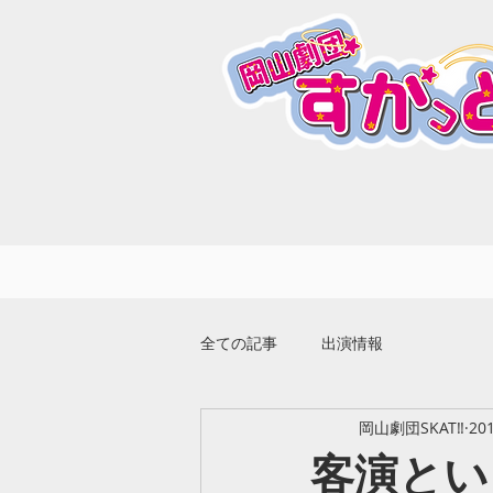
全ての記事
出演情報
岡山劇団SKAT‼︎
20
客演とい