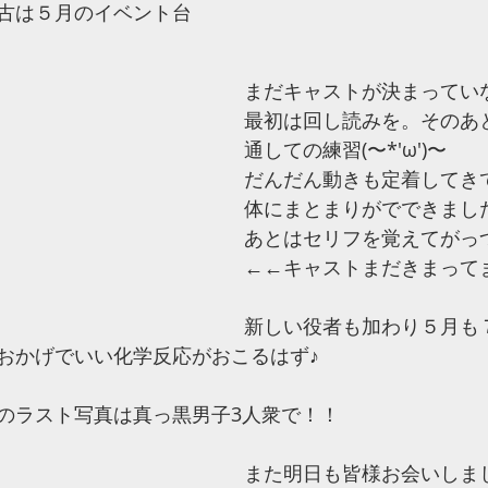
古は５月のイベント台
まだキャストが決まってい
最初は回し読みを。そのあ
通しての練習(〜*'ω')〜
だんだん動きも定着してき
体にまとまりがでできまし
あとはセリフを覚えてがっ
←←キャストまだきまって
新しい役者も加わり５月も
おかげでいい化学反応がおこるはず♪
のラスト写真は真っ黒男子3人衆で！！
また明日も皆様お会いしまし