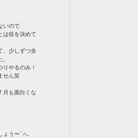
ないので
とは役を決めて
て、少しずつ全
た。
つりやるのみ！
ません笑
７月も面白くな
ょう〜´∩｡