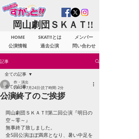
岡山劇団ＳＫＡＴ!!
HOME
SKAT‼とは
メンバー
公演情報
過去公演
問い合わせ
記事
全ての記事
作・演出
全ての記事
2017年7月24日
読了時間: 2分
公演終了のご挨拶
出演情報
岡山劇団ＳＫＡＴ‼第二回公演『明日の
空～零～』
無事終了致しました。
全5回公演ほぼ満席となり、暑い中足を