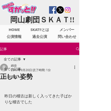
岡山劇団ＳＫＡＴ!!
HOME
SKAT‼とは
メンバー
公演情報
過去公演
問い合わせ
記事
全ての記事
綿谷
全ての記事
2017年9月20日
読了時間: 1分
正しい姿勢
出演情報
昨日の稽古は新しく入ってきた子ばか
りな稽古でした