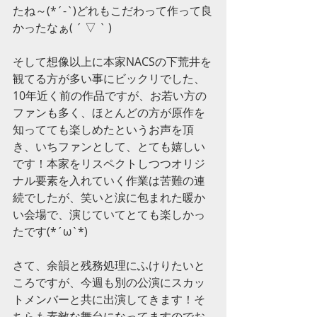
たね～(*´-`)どれもこだわって作って良
かったなぁ( ´ ▽ ` )
そして想像以上に本家NACSの下荒井を
観てる方が多い事にビックリでした、
10年近く前の作品ですが、お若い方の
ファンも多く、ほとんどの方が原作を
知ってても楽しめたというお声を頂
き、いちファンとして、とても嬉しい
です！本家をリスペクトしつつオリジ
ナル要素を入れていく作業は苦難の連
続でしたが、笑いと涙に包まれた暖か
い会場で、演じていてとても楽しかっ
たです(*´ω`*)
さて、余韻と残務処理にふけりたいと
ころですが、今週も別の公演にスカッ
トメンバーと共に出演してきます！そ
ちらも素敵な舞台になってますのでお