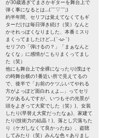
が30歳過ぎてまさかギターを舞台上で
弾く事になるとは…(￣▽￣;)
約半年間、セリフは覚えてなくてもギ
ターだけは毎日弾き続け（笑）なんと
かそれっぽくなりました、本番ミスり
まくってましたけど…(´-ω-`)
セリフの「弾けるの？」「まぁなんと
なくな」に感情がこもりまくってまし
た（笑）
他にも舞台上で全裸になったり(僕はそ
の時舞台横の1番近い所で見えてるの
で、後半で「お前のケツふいてやれる
方がよっぽど面白れぇよ…」ってセリ
フがあるんですが、いつもその光景が
頭をよぎって大変でした（笑）)、女装
したり(早替え大変だったなぁ)、家建て
たり(技術力の結晶！)、落とし穴落ちた
り（ケガしなくて良かったね）、盗聴
してみたり（笑）みんな色々ありまし