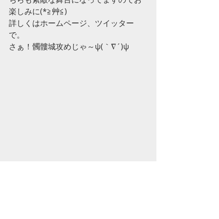
楽しみに(*≧艸≦)
詳しくはホームページ、ツイッター
で。
さぁ！髑髏城攻めじゃ～ψ(｀∇´)ψ