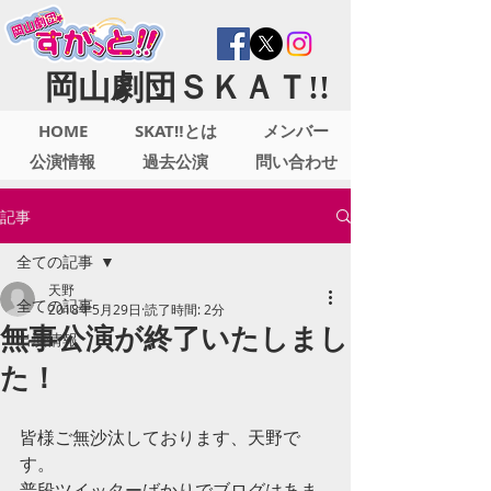
岡山劇団ＳＫＡＴ!!
HOME
SKAT‼とは
メンバー
公演情報
過去公演
問い合わせ
記事
全ての記事
天野
全ての記事
2018年5月29日
読了時間: 2分
無事公演が終了いたしまし
出演情報
た！
皆様ご無沙汰しております、天野で
す。
普段ツイッターばかりでブログはあま