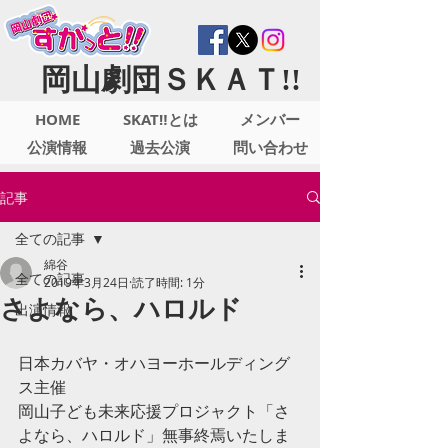
岡山劇団ＳＫＡＴ!!
HOME
SKAT‼とは
メンバー
公演情報
過去公演
問い合わせ
記事
全ての記事
綿谷
全ての記事
2019年3月24日
読了時間: 1分
さよなら、ハロルド
出演情報
日本カバヤ・オハヨーホールディング
ス主催
岡山子ども未来応援プロジャクト「さ
よなら、ハロルド」無事終焉いたしま