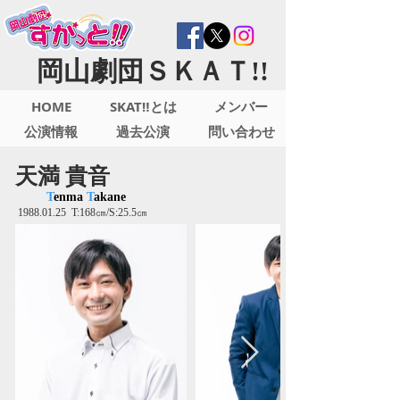
岡山劇団ＳＫＡＴ!!
HOME
SKAT‼とは
メンバー
公演情報
過去公演
問い合わせ
天満 貴音
T
enma
T
akane
1988.01.25
T:168㎝/S:25.5㎝