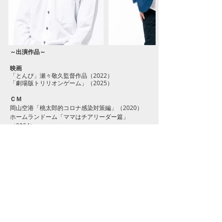
​～出演作品～
映画
「とんび」瀬々敬久監督作品（2022）
「劇場版トリリオンゲーム」（2025）
ＣＭ
​岡山空港「桃太郎的コロナ感染対策編」（2020）
​ホームランドーム「ママはチアリーダー篇」
（2024）
PV
JFEスチール知多製造所（2019）
両備ホールディングス「Ryobi BUS TRAIN TRAM
2020 両備グループ/バス・鉄軌道事業」（2020）
岡山ダイハツ（2020）
吉備中央町「デジタル田園健康特区ってなあに？」
（2023）
​「ＳＧモーターズ」ブランドムービー（2024）